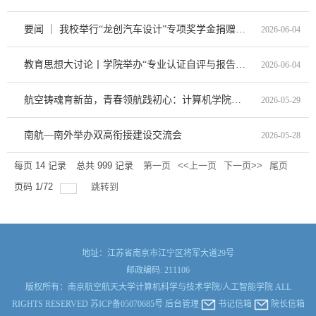
要闻 ｜ 我校举行“龙创汽车设计”专项奖学金捐赠签约仪式
2026-06-04
教育思想大讨论丨学院举办“专业认证自评与报告材料组织” 专题培训
2026-06-04
航空铸魂育新苗，青春领航践初心：计算机学院开展示范性主题团日活动
2026-05-29
南航—南外举办双高衔接建设交流会
2026-05-28
每页
14
记录
总共
999
记录
第一页
<<上一页
下一页>>
尾页
页码
1
/
72
跳转到
地址：江苏省南京市江宁区将军大道29号
邮政编码: 211106
版权所有：南京航空航天大学计算机科学与技术学院/人工智能学院 ALL
RIGHTS RESERVED 苏ICP备05070685号
后台管理
书记信箱
院长信箱