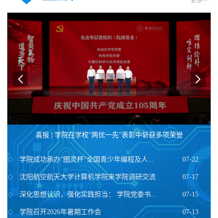
更多>>
要闻 ｜ 我校举行“龙创汽车设计”专项奖学金捐赠签约仪式
学院成功承办“图灵杯”全国青少年编程及人...
07-22
沈阳航空航天大学计算机学院来学院调研交流
07-17
深化思想认识，强化实践担当： 学院党委书...
07-15
学院召开2026年暑期工作会
07-13