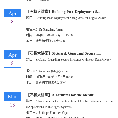
Apr
【石榴大讲堂】Building Post-Deployment S...
题目：Building Post-Deployment Safeguards for Digital Assets
8
报告人：Dr Xingliang Yuan
时间：
4月8日
2026年4月8日15:00
地点：计算机学院507会议室
Apr
【石榴大讲堂】SIGuard: Guarding Secure I...
题目：SIGuard: Guarding Secure Inference with Post Data Privacy
8
报告人：Xiaoning (Maggie) Liu
时间：
4月8日
2026年4月8日16:00
地点：计算机学院507会议室
Mar
【石榴大讲堂】Algorithms for the Identif...
题目：Algorithms for the Identification of Useful Patterns in Data an
18
d Applications in Intelligent Systems
报告人：Philippe Fournier-Viger